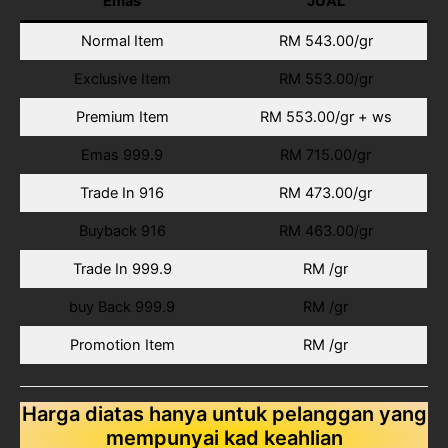
Emas
JUAL
Normal Item
RM 543.00/gr
Exclusive Item
RM 553.00/gr
Premium Item
RM 553.00/gr + ws
Emas 999.9
RM 715.00/gr
Trade In 916
RM 473.00/gr
Buyback 916
RM 463.00/gr
Trade In 999.9
RM /gr
buy Back 999.9
RM /gr
Promotion Item
RM /gr
Harga diatas hanya untuk pelanggan yang
mempunyai kad keahlian