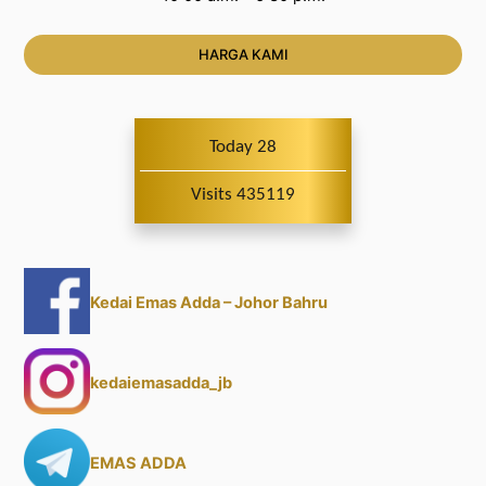
HARGA KAMI
Today 28
Visits 435119
Kedai Emas Adda – Johor Bahru
kedaiemasadda_jb
EMAS ADDA