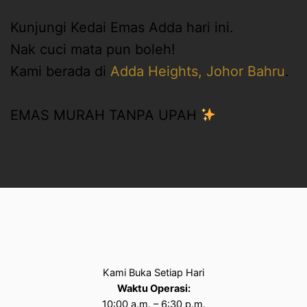
Kunjungi Kedai Emas Adda hari ini.
Nak cuci mata pun boleh!
Kami berada di
Adda Heights, Johor Bahru
.
EMAS MURAH TANPA UPAH
Kami Buka Setiap Hari
Waktu Operasi:
10:00 a.m. – 6:30 p.m.