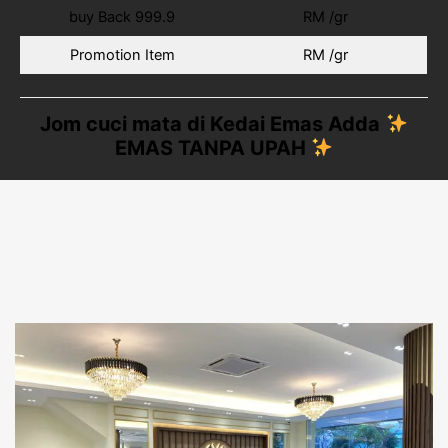
buy Back 999.9
RM /gr
Promotion Item
RM /gr
Jom cuci mata di Kedai Emas Adda
EMAS TANPA UPAH