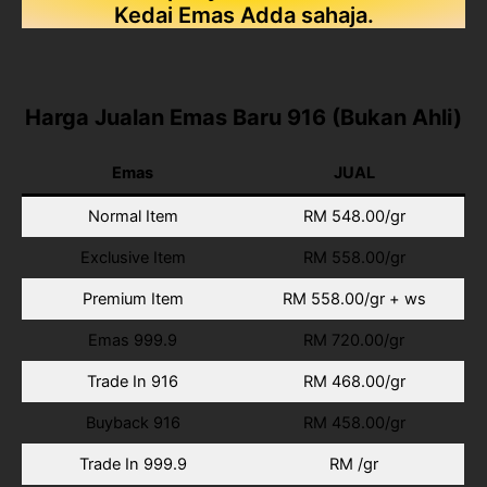
Kedai Emas Adda sahaja.
Harga Jualan Emas Baru 916 (Bukan Ahli)
Emas
JUAL
Normal Item
RM 548.00/gr
Exclusive Item
RM 558.00/gr
Premium Item
RM 558.00/gr + ws
Emas 999.9
RM 720.00/gr
Trade In 916
RM 468.00/gr
Buyback 916
RM 458.00/gr
Trade In 999.9
RM /gr