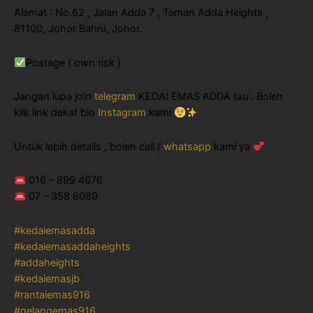
Alamat : No.62 , Jalan Adda 7 , Taman Adda Heights ,
81100, Johor Bahru, Johor.
Postage ( own risk )
Jangan lupa join
telegram
KEDAI EMAS ADDA tau . Boleh
klik link dekat bio
Instagram
kami
Untuk lebih details , boleh call /
whatsapp
kami ya
016 – 899 4676
07 – 358 8089
#kedaiemasadda
#kedaiemasaddaheights
#addaheights
#kedaiemasjb
#rantaiemas916
#gelangemas916