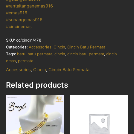
#rantaitanganemas916
#emas916
#subangemas916
#cincinemas
SKU:
cc/cincin/478
Categories:
Accessories
,
Cincin
,
Cincin Batu Permata
Tags:
batu
,
batu permata
,
cincin
,
cincin batu permata
,
cincin
emas
,
permata
Accessories
,
Cincin
,
Cincin Batu Permata
Related products