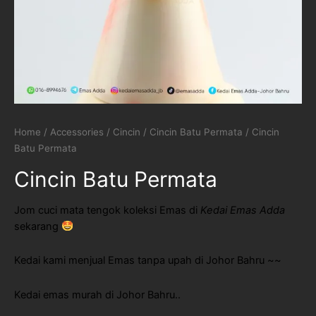
Home
/
Accessories
/
Cincin
/
Cincin Batu Permata
/ Cincin
Batu Permata
Cincin Batu Permata
Jom cuci mata tengok koleksi Emas di
Kedai Emas Adda
sekarang
Kedai kami menjual Emas tanpa upah di Johor Bahru ~~
Kedai emas murah di Johor Bahru..