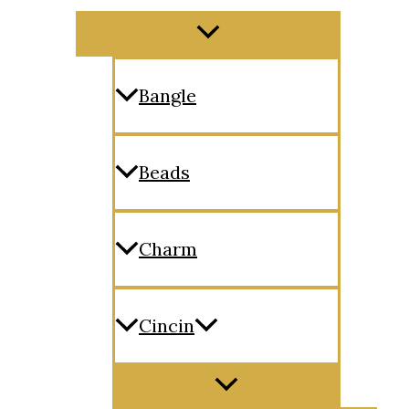
Menu
Toggle
Bangle
Beads
Charm
Cincin
Menu
Toggle