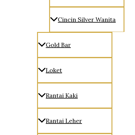
Cincin Silver Wanita
Gold Bar
Loket
Rantai Kaki
Rantai Leher