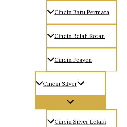
Cincin Batu Permata
Cincin Belah Rotan
Cincin Fesyen
Cincin Silver
Menu
Toggle
Cincin Silver Lelaki