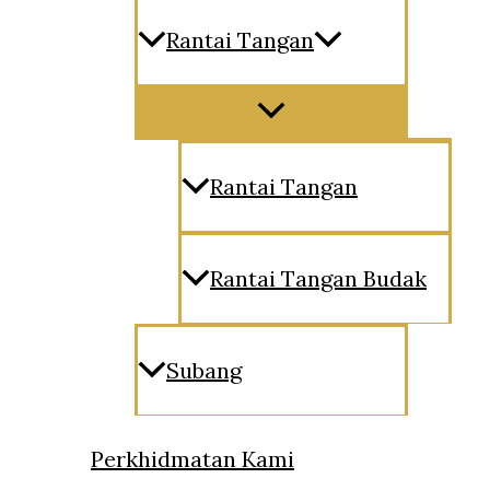
Rantai Tangan
Menu
Toggle
Rantai Tangan
Rantai Tangan Budak
Subang
Perkhidmatan Kami