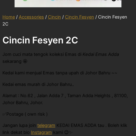
Home
/
Accessories
/
Cincin
/
Cincin Fesyen
/ Cincin Fesyen
2C
Cincin Fesyen 2C
Jom cuci mata tengok koleksi Emas di
Kedai Emas Adda
sekarang 🤩
Kedai kami menjual Emas tanpa upah di Johor Bahru ~~
Kedai emas murah di Johor Bahru..
Alamat : No.62 , Jalan Adda 7 , Taman Adda Heights , 81100,
Johor Bahru, Johor.
✅Postage ( own risk )
Jangan lupa join
telegram
KEDAI EMAS ADDA tau . Boleh klik
link dekat bio
Instagram
kami 😉✨