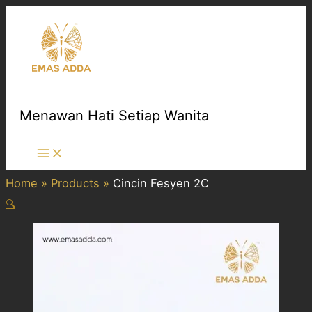
Skip
to
content
Menawan Hati Setiap Wanita
Main
Menu
Home
Products
Cincin Fesyen 2C
🔍