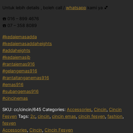
Untuk lebih details , boleh call /
whatsapp
kami ya 💕
☎️ 016 – 899 4676
☎️ 07 – 358 8089
#kedaiemasadda
#kedaiemasaddaheights
#addaheights
#kedaiemasjb
#rantaiemas916
#gelangemas916
#rantaitanganemas916
#emas916
#subangemas916
#cincinemas
SKU:
cc/cincin/645
Categories:
Accessories
,
Cincin
,
Cincin
Fesyen
Tags:
2c
,
cincin
,
cincin emas
,
cincin fesyen
,
fashion
,
fesyen
Accessories
,
Cincin
,
Cincin Fesyen