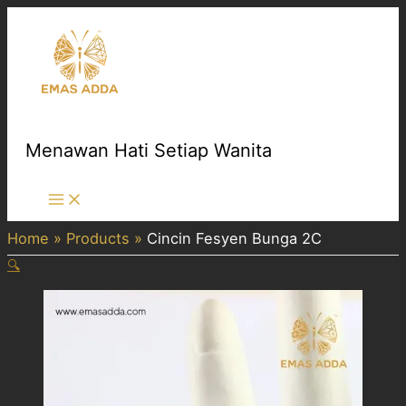
Skip
to
content
Menawan Hati Setiap Wanita
Main
Menu
Home
Products
Cincin Fesyen Bunga 2C
🔍