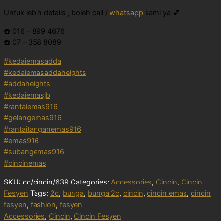
Untuk lebih details , boleh call /
whatsapp
kami ya 💕
☎️ 016 – 899 4676
☎️ 07 – 358 8089
#kedaiemasadda
#kedaiemasaddaheights
#addaheights
#kedaiemasjb
#rantaiemas916
#gelangemas916
#rantaitanganemas916
#emas916
#subangemas916
#cincinemas
SKU:
cc/cincin/639
Categories:
Accessories
,
Cincin
,
Cincin
Fesyen
Tags:
2c
,
bunga
,
bunga 2c
,
cincin
,
cincin emas
,
cincin
fesyen
,
fashion
,
fesyen
Accessories
,
Cincin
,
Cincin Fesyen