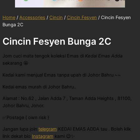
Home
/
Accessories
/
Cincin
/
Cincin Fesyen
/ Cincin Fesyen
Bunga 2C
Cincin Fesyen Bunga 2C
Jom cuci mata tengok koleksi Emas di
Kedai Emas Adda
sekarang 🤩
Kedai kami menjual Emas tanpa upah di Johor Bahru ~~
Kedai emas murah di Johor Bahru..
Alamat : No.62 , Jalan Adda 7 , Taman Adda Heights , 81100,
Johor Bahru, Johor.
✅Postage ( own risk )
Jangan lupa join
telegram
KEDAI EMAS ADDA tau . Boleh klik
link dekat bio
Instagram
kami 😉✨