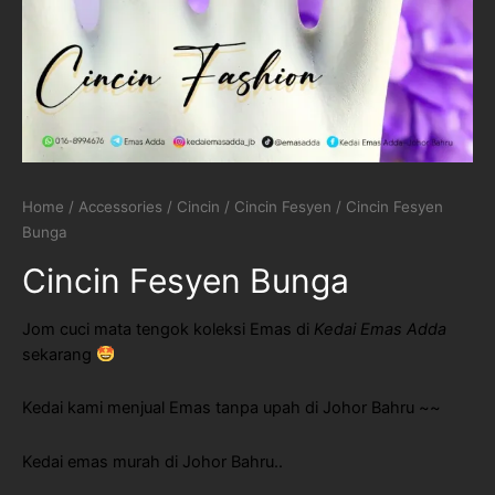
Home
/
Accessories
/
Cincin
/
Cincin Fesyen
/ Cincin Fesyen
Bunga
Cincin Fesyen Bunga
Jom cuci mata tengok koleksi Emas di
Kedai Emas Adda
sekarang
Kedai kami menjual Emas tanpa upah di Johor Bahru ~~
Kedai emas murah di Johor Bahru..