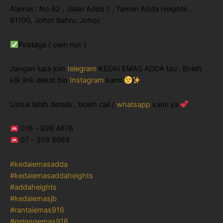
Alamat : No.62 , Jalan Adda 7 , Taman Adda Heights ,
81100, Johor Bahru, Johor.
Postage ( own risk )
Jangan lupa join
telegram
KEDAI EMAS ADDA tau . Boleh
klik link dekat bio
Instagram
kami
Untuk lebih details , boleh call /
whatsapp
kami ya
016 – 899 4676
07 – 358 8089
#kedaiemasadda
#kedaiemasaddaheights
#addaheights
#kedaiemasjb
#rantaiemas916
#gelangemas916