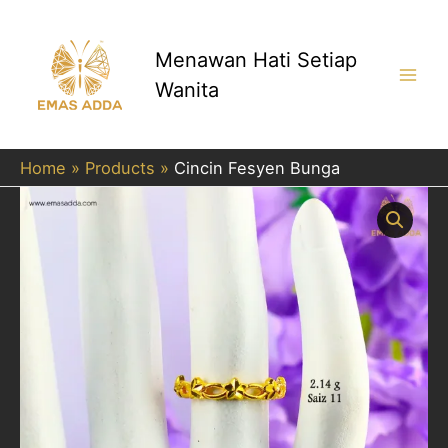
Skip
to
content
Menawan Hati Setiap
Wanita
Main
Men
Home
Products
Cincin Fesyen Bunga