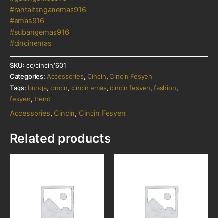
#rantaitanganemas916
#emas916
#subangemas916
#cincinemas
SKU:
cc/cincin/601
Categories:
Accessories
,
Cincin
,
Cincin Fesyen
Tags:
bunga
,
cincin
,
cincin emas
,
cincin fesyen
,
fashion
,
fesyen
,
trend
Accessories
,
Cincin
,
Cincin Fesyen
Related products