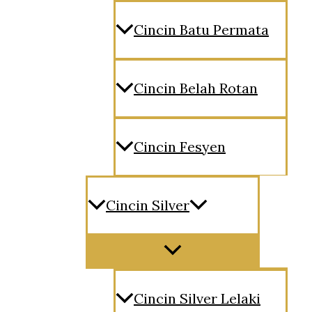
Cincin Batu Permata
Cincin Belah Rotan
Cincin Fesyen
Cincin Silver
Menu
Toggle
Cincin Silver Lelaki