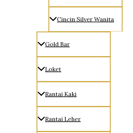
Cincin Silver Wanita
Gold Bar
Loket
Rantai Kaki
Rantai Leher