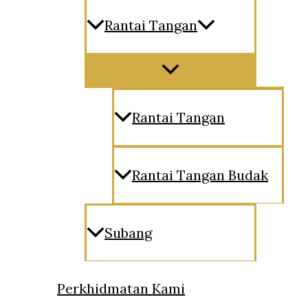
Rantai Tangan
Menu
Toggle
Rantai Tangan
Rantai Tangan Budak
Subang
Perkhidmatan Kami