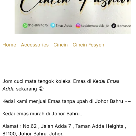
Home
/
Accessories
/
Cincin
/
Cincin Fesyen
/ Cincin
Fesyen
Cincin Fesyen
Jom cuci mata tengok koleksi Emas di
Kedai Emas
Adda
sekarang 🤩
Kedai kami menjual Emas tanpa upah di Johor Bahru ~~
Kedai emas murah di Johor Bahru..
Alamat : No.62 , Jalan Adda 7 , Taman Adda Heights ,
81100, Johor Bahru, Johor.