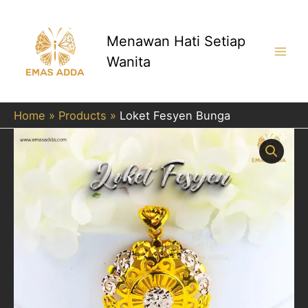
Skip
to
content
Menawan Hati Setiap
Wanita
Main
Men
Home
Products
Loket Fesyen Bunga