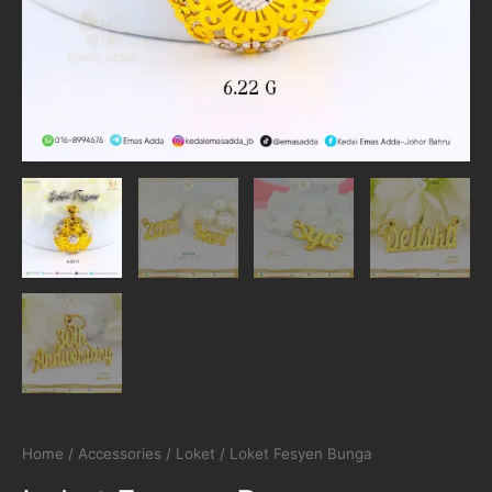
Home
/
Accessories
/
Loket
/ Loket Fesyen Bunga