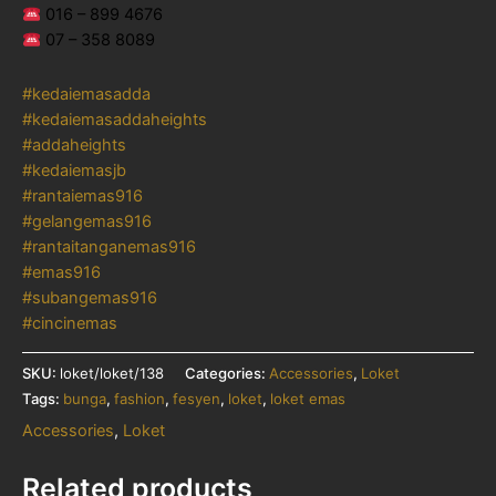
016 – 899 4676
07 – 358 8089
#kedaiemasadda
#kedaiemasaddaheights
#addaheights
#kedaiemasjb
#rantaiemas916
#gelangemas916
#rantaitanganemas916
#emas916
#subangemas916
#cincinemas
SKU:
loket/loket/138
Categories:
Accessories
,
Loket
Tags:
bunga
,
fashion
,
fesyen
,
loket
,
loket emas
Accessories
,
Loket
Related products