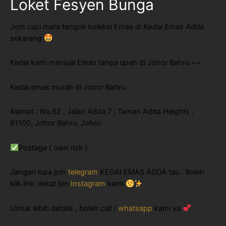
Loket Fesyen Bunga
Jom cuci mata tengok koleksi Emas di
Kedai Emas Adda
sekarang
Kedai kami menjual Emas tanpa upah di Johor Bahru ~~
Kedai emas murah di Johor Bahru..
Alamat : No.62 , Jalan Adda 7 , Taman Adda Heights ,
81100, Johor Bahru, Johor.
Postage ( own risk )
Jangan lupa join
telegram
KEDAI EMAS ADDA tau . Boleh
klik link dekat bio
Instagram
kami
Untuk lebih details , boleh call /
whatsapp
kami ya