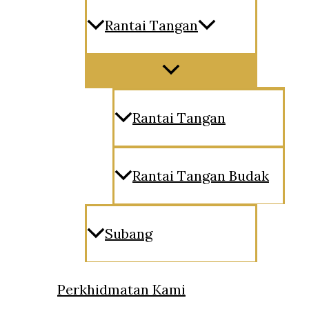
Rantai Tangan
Menu
Toggle
Rantai Tangan
Rantai Tangan Budak
Subang
Perkhidmatan Kami