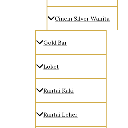
Cincin Silver Wanita
Gold Bar
Loket
Rantai Kaki
Rantai Leher