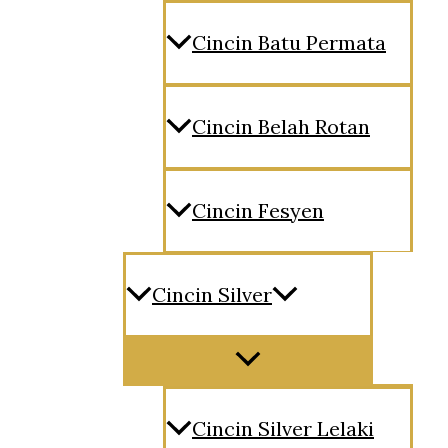
Cincin Batu Permata
Cincin Belah Rotan
Cincin Fesyen
Cincin Silver
Menu
Toggle
Cincin Silver Lelaki