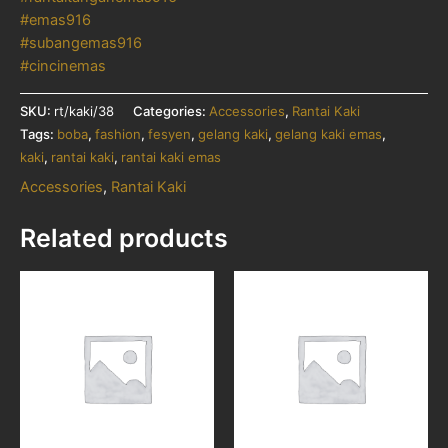
#emas916
#subangemas916
#cincinemas
SKU:
rt/kaki/38
Categories:
Accessories
,
Rantai Kaki
Tags:
boba
,
fashion
,
fesyen
,
gelang kaki
,
gelang kaki emas
,
kaki
,
rantai kaki
,
rantai kaki emas
Accessories
,
Rantai Kaki
Related products