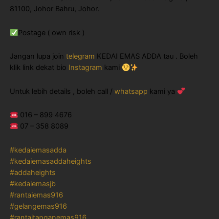
81100, Johor Bahru, Johor.
Postage ( own risk )
Jangan lupa join
telegram
KEDAI EMAS ADDA tau . Boleh
klik link dekat bio
Instagram
kami
Untuk lebih details , boleh call /
whatsapp
kami ya
016 – 899 4676
07 – 358 8089
#kedaiemasadda
#kedaiemasaddaheights
#addaheights
#kedaiemasjb
#rantaiemas916
#gelangemas916
#rantaitanganemas916