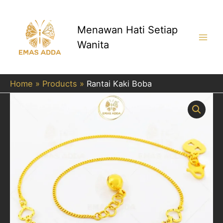
Skip
to
content
Menawan Hati Setiap
Wanita
Main
Men
Home
Products
Rantai Kaki Boba