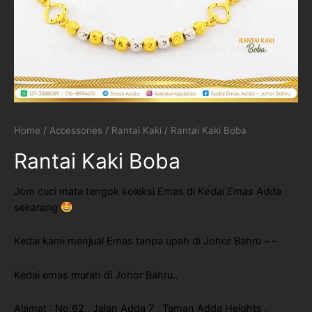
Home
/
Accessories
/
Rantai Kaki
/ Rantai Kaki Boba
Rantai Kaki Boba
Jom cuci mata tengok koleksi Emas di
Kedai Emas Adda
sekarang
Kedai kami menjual Emas tanpa upah di Johor Bahru ~~
Kedai emas murah di Johor Bahru..
Alamat : No.62 , Jalan Adda 7 , Taman Adda Heights ,