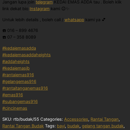
Jangan lupa join
telegram
KEDAI EMAS ADDA tau . Boleh klik
link dekat bio
Instagram
kami 😉✨
Untuk lebih details , boleh call /
whatsapp
kami ya 💕
☎️ 016 – 899 4676
☎️ 07 – 358 8089
#kedaiemasadda
#kedaiemasaddaheights
#addaheights
#kedaiemasjb
#rantaiemas916
#gelangemas916
#rantaitanganemas916
#emas916
#subangemas916
#cincinemas
SKU:
rtb/budak/55
Categories:
Accessories
,
Rantai Tangan
,
Rantai Tangan Budak
Tags:
bayi
,
budak
,
gelang tangan budak
,