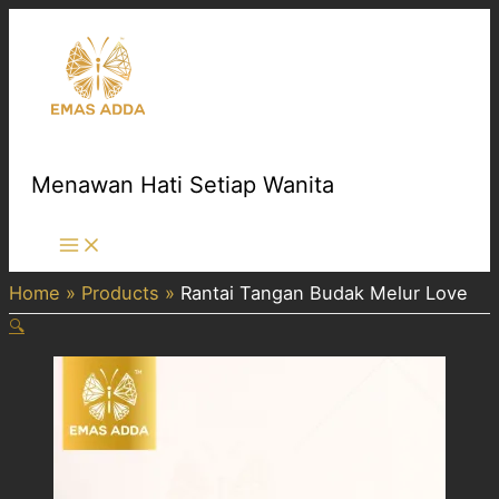
Skip
to
content
Menawan Hati Setiap Wanita
Main
Menu
Home
Products
Rantai Tangan Budak Melur Love
🔍