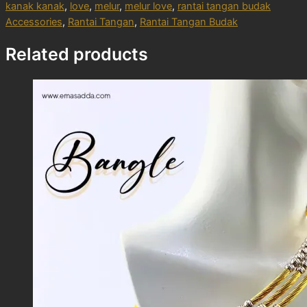
kanak kanak
,
love
,
melur
,
melur love
,
rantai tangan budak
Accessories
,
Rantai Tangan
,
Rantai Tangan Budak
Related products