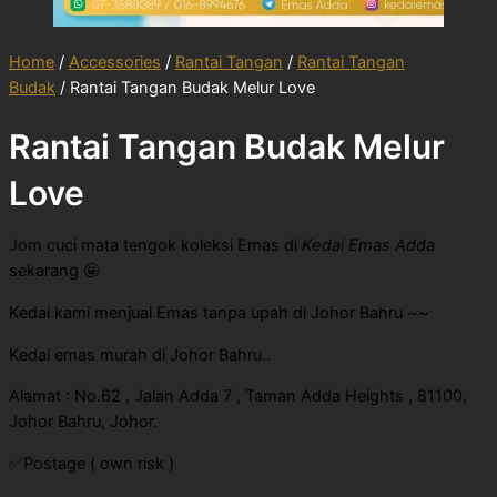
Home
/
Accessories
/
Rantai Tangan
/
Rantai Tangan
Budak
/ Rantai Tangan Budak Melur Love
Rantai Tangan Budak Melur
Love
Jom cuci mata tengok koleksi Emas di
Kedai Emas Adda
sekarang 🤩
Kedai kami menjual Emas tanpa upah di Johor Bahru ~~
Kedai emas murah di Johor Bahru..
Alamat : No.62 , Jalan Adda 7 , Taman Adda Heights , 81100,
Johor Bahru, Johor.
✅Postage ( own risk )