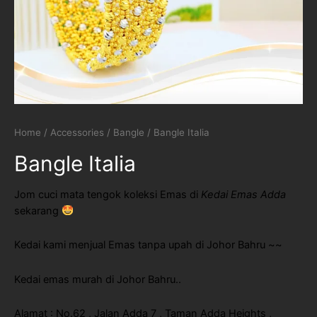
Home
/
Accessories
/
Bangle
/ Bangle Italia
Bangle Italia
Jom cuci mata tengok koleksi Emas di
Kedai Emas Adda
sekarang
Kedai kami menjual Emas tanpa upah di Johor Bahru ~~
Kedai emas murah di Johor Bahru..
Alamat : No.62 , Jalan Adda 7 , Taman Adda Heights ,