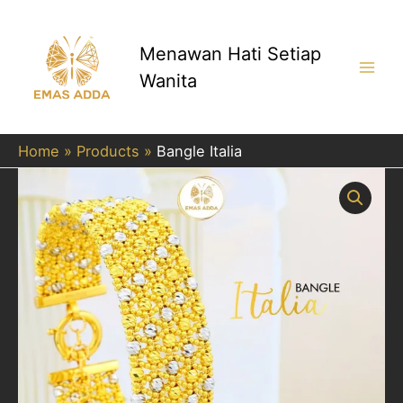
Skip
to
content
Menawan Hati Setiap
Wanita
Main
Men
Home
Products
Bangle Italia