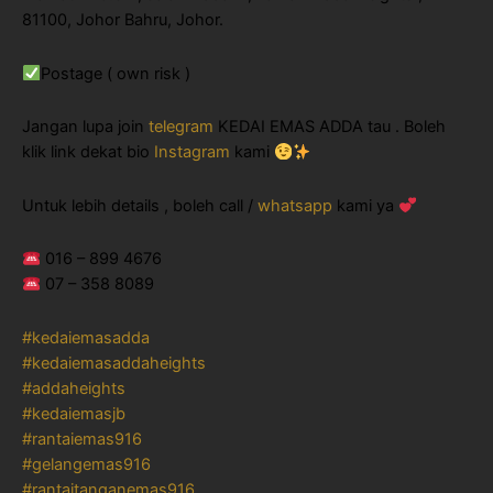
81100, Johor Bahru, Johor.
Postage ( own risk )
Jangan lupa join
telegram
KEDAI EMAS ADDA tau . Boleh
klik link dekat bio
Instagram
kami
Untuk lebih details , boleh call /
whatsapp
kami ya
016 – 899 4676
07 – 358 8089
#kedaiemasadda
#kedaiemasaddaheights
#addaheights
#kedaiemasjb
#rantaiemas916
#gelangemas916
#rantaitanganemas916