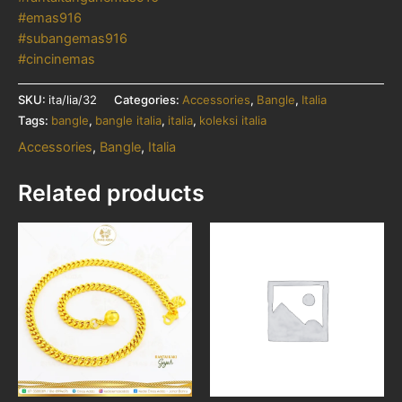
#emas916
#subangemas916
#cincinemas
SKU:
ita/lia/32
Categories:
Accessories
,
Bangle
,
Italia
Tags:
bangle
,
bangle italia
,
italia
,
koleksi italia
Accessories
,
Bangle
,
Italia
Related products