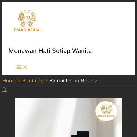
Skip
to
content
Menawan Hati Setiap Wanita
Main
Menu
Home
Products
Rantai Leher Bebola
🔍