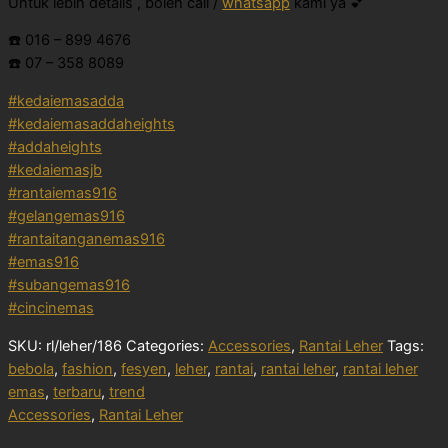
Untuk lebih details , boleh call /
whatsapp
kami ya 💕
☎️ 016 – 899 4676
☎️ 07 – 358 8089
#kedaiemasadda
#kedaiemasaddaheights
#addaheights
#kedaiemasjb
#rantaiemas916
#gelangemas916
#rantaitanganemas916
#emas916
#subangemas916
#cincinemas
SKU:
rl/leher/186
Categories:
Accessories
,
Rantai Leher
Tags:
bebola
,
fashion
,
fesyen
,
leher
,
rantai
,
rantai leher
,
rantai leher
emas
,
terbaru
,
trend
Accessories
,
Rantai Leher