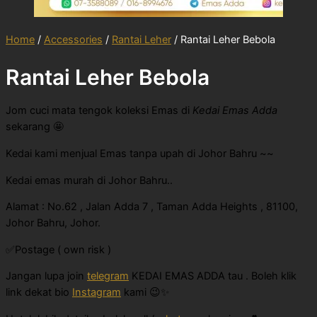
Home
/
Accessories
/
Rantai Leher
/ Rantai Leher Bebola
Rantai Leher Bebola
Jom cuci mata tengok koleksi Emas di
Kedai Emas Adda
sekarang 🤩
Kedai kami menjual Emas tanpa upah di Johor Bahru ~~
Kedai emas murah di Johor Bahru..
Alamat : No.62 , Jalan Adda 7 , Taman Adda Heights , 81100,
Johor Bahru, Johor.
✅Postage ( own risk )
Jangan lupa join
telegram
KEDAI EMAS ADDA tau . Boleh klik
link dekat bio
Instagram
kami 😉✨