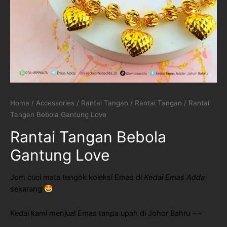
Home
/
Accessories
/
Rantai Tangan
/
Rantai Tangan
/ Rantai
Tangan Bebola Gantung Love
Rantai Tangan Bebola
Gantung Love
Jom cuci mata tengok koleksi Emas di
Kedai Emas Adda
sekarang
Kedai kami menjual Emas tanpa upah di Johor Bahru ~~