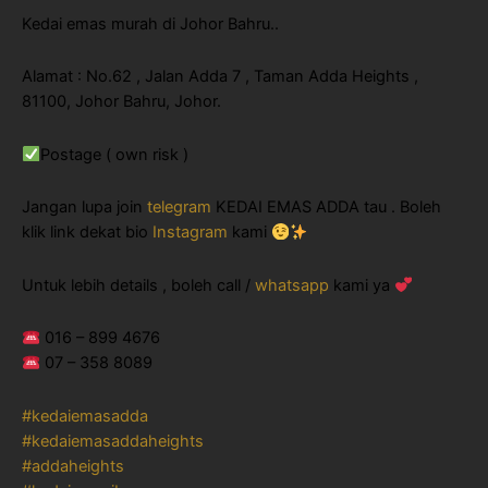
Kedai emas murah di Johor Bahru..
Alamat : No.62 , Jalan Adda 7 , Taman Adda Heights ,
81100, Johor Bahru, Johor.
Postage ( own risk )
Jangan lupa join
telegram
KEDAI EMAS ADDA tau . Boleh
klik link dekat bio
Instagram
kami
Untuk lebih details , boleh call /
whatsapp
kami ya
016 – 899 4676
07 – 358 8089
#kedaiemasadda
#kedaiemasaddaheights
#addaheights