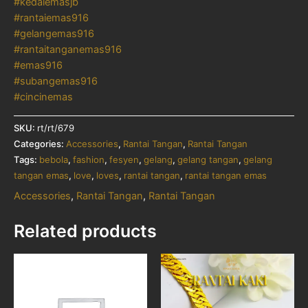
#kedaiemasjb
#rantaiemas916
#gelangemas916
#rantaitanganemas916
#emas916
#subangemas916
#cincinemas
SKU:
rt/rt/679
Categories:
Accessories
,
Rantai Tangan
,
Rantai Tangan
Tags:
bebola
,
fashion
,
fesyen
,
gelang
,
gelang tangan
,
gelang
tangan emas
,
love
,
loves
,
rantai tangan
,
rantai tangan emas
Accessories
,
Rantai Tangan
,
Rantai Tangan
Related products