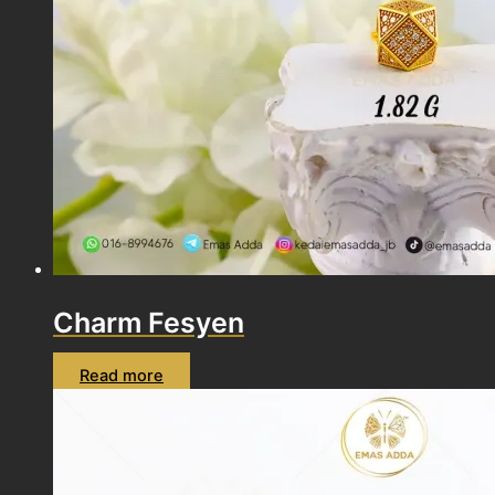
Charm Fesyen
Read more