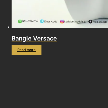
Bangle Versace
Read more