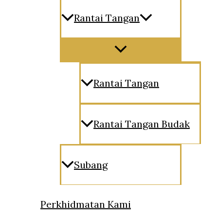
Rantai Tangan
Menu
Toggle
Rantai Tangan
Rantai Tangan Budak
Subang
Perkhidmatan Kami