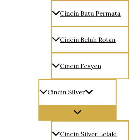
Cincin Batu Permata
Cincin Belah Rotan
Cincin Fesyen
Cincin Silver
Menu
Toggle
Cincin Silver Lelaki