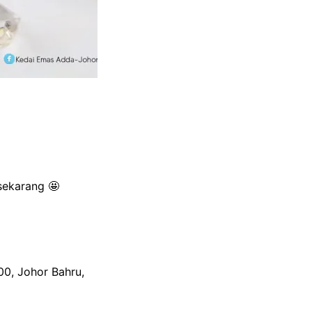
tai Tangan
ekarang 🤩
00, Johor Bahru,