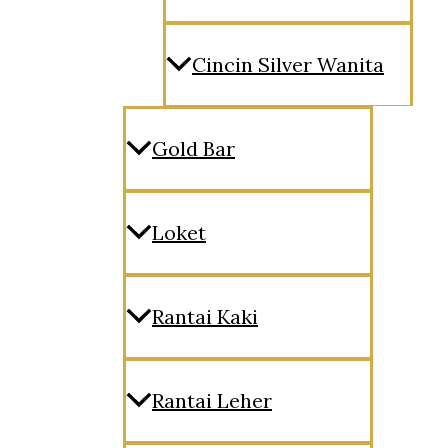
Cincin Silver Wanita
Gold Bar
Loket
Rantai Kaki
Rantai Leher