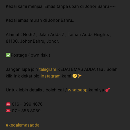
Kedai kami menjual Emas tanpa upah di Johor Bahru ~~
Kedai emas murah di Johor Bahru..
Alamat : No.62 , Jalan Adda 7 , Taman Adda Heights ,
81100, Johor Bahru, Johor.
Postage ( own risk )
Jangan lupa join
telegram
KEDAI EMAS ADDA tau . Boleh
klik link dekat bio
Instagram
kami
Untuk lebih details , boleh call /
whatsapp
kami ya
016 – 899 4676
07 – 358 8089
#kedaiemasadda