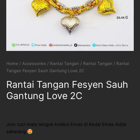
Home
/
Accessories
/
Rantai Tangan
/
Rantai Tangan
/ Rantai
Tangan Fesyen Sauh Gantung Love 2C
Rantai Tangan Fesyen Sauh
Gantung Love 2C
Jom cuci mata tengok koleksi Emas di
Kedai Emas Adda
sekarang