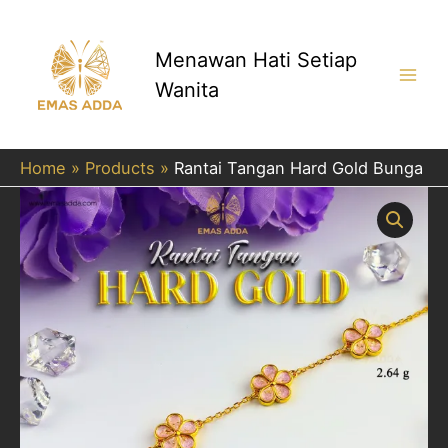
Skip
to
content
Menawan Hati Setiap
Wanita
Main
Men
Home
Products
Rantai Tangan Hard Gold Bunga