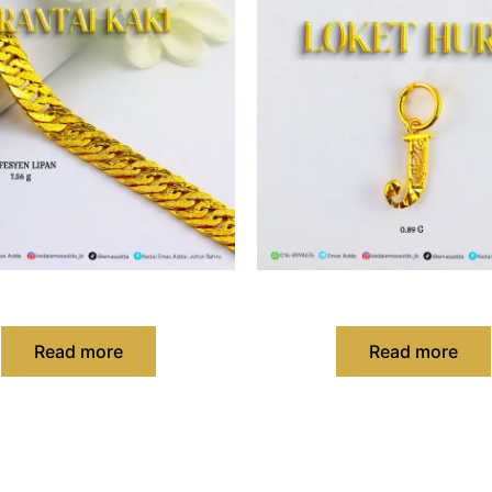
ntai Kaki Fesyen Lipan
Loket Fesyen Huru
Read more
Read more