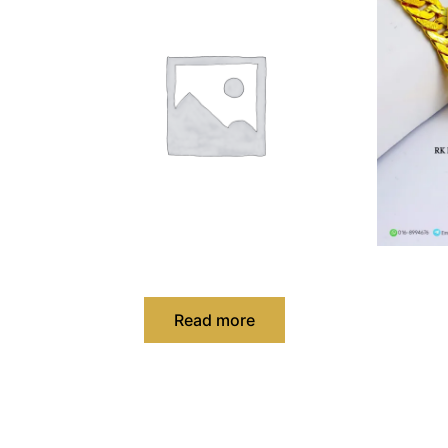
Cincin Silver Lelaki
Ra
Read more