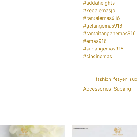
#addaheights
#kedaiemasjb
#rantaiemas916
#gelangemas916
#rantaitanganemas916
#emas916
#subangemas916
#cincinemas
SKU:
sb/subang/108
Ca
Tags:
fashion
,
fesyen
,
su
Accessories
,
Subang