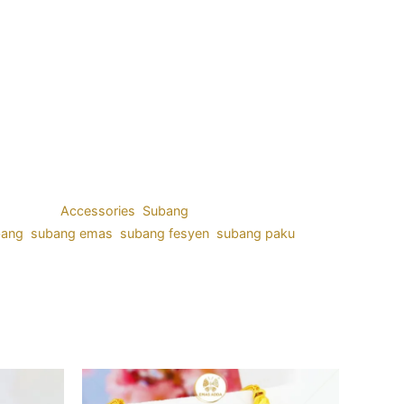
tegories:
Accessories
,
Subang
bang
,
subang emas
,
subang fesyen
,
subang paku