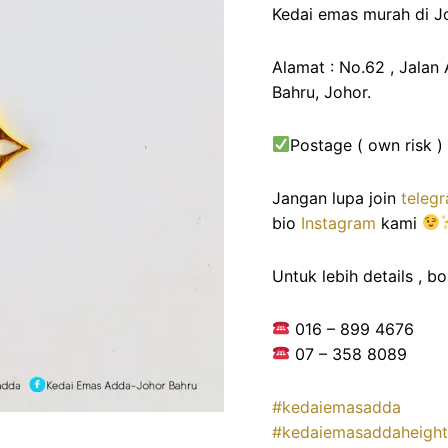
Kedai emas murah di Jo
Alamat : No.62 , Jalan
Bahru, Johor.
Postage ( own risk )
Jangan lupa join
teleg
bio
Instagram
kami
Untuk lebih details , bo
016 – 899 4676
07 – 358 8089
#kedaiemasadda
#kedaiemasaddaheight