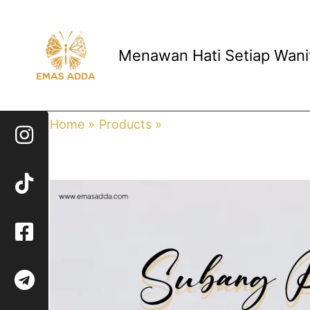
Skip
to
content
Menawan Hati Setiap Wani
Home
Products
Subang Paku Fesyen