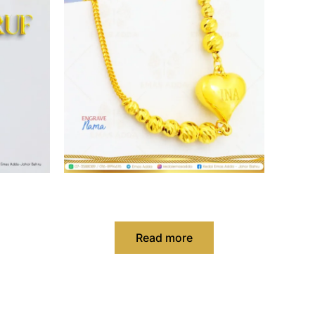
Rantai Leher Custom Loket Ukiran
f
Nama
Read more