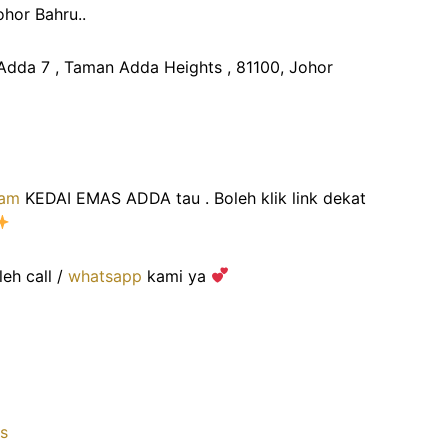
hor Bahru..
 Adda 7 , Taman Adda Heights , 81100, Johor
ram
KEDAI EMAS ADDA tau . Boleh klik link dekat
leh call /
whatsapp
kami ya
s