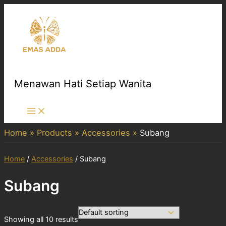
Skip
to
content
Menawan Hati Setiap Wanita
Main
Menu
Home
Products
Accessories
Subang
Home
/
Accessories
/ Subang
Subang
Showing all 10 results